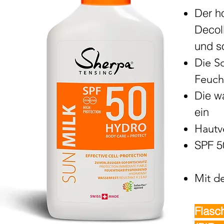
Der h
Decol
und s
Die S
Feucht
Die wa
ein
Hautv
SPF 5
Mit d
Flasc