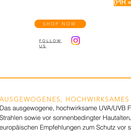
(PIR =
SHOP NOW
FOLLOW
US
AUSGEWOGENES, HOCHWIRKSAMES U
Das ausgewogene, hochwirksame UVA/UVB Filte
Strahlen sowie vor sonnenbedingter Hautalte
europäischen Empfehlungen zum Schutz vor s