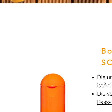
Bo
S
Die u
ist f
Die v
Pass-z