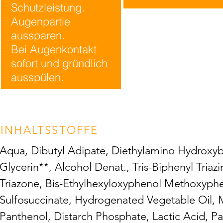
Schutzleistung.
Augenpartie
aussparen.
Bei Augenkontakt
sofort und gründlich
ausspülen.
INHALTSSTOFFE
Aqua, Dibutyl Adipate, Diethylamino Hydroxyb
Glycerin**, Alcohol Denat., Tris-Biphenyl Triaz
Triazone, Bis-Ethylhexyloxyphenol Methoxyphen
Sulfosuccinate, Hydrogenated Vegetable Oil, M
Panthenol, Distarch Phosphate, Lactic Acid, P