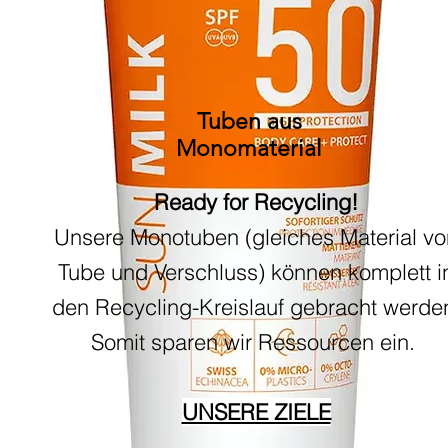
Tuben aus
Monomaterial
Ready for Recycling!
Unsere Monotuben (gleiches Material vo
Tube und Verschluss) können komplett
i
den Recycling-Kreislauf gebracht werde
Somit sparen wir Ressourcen ein.
UNSERE ZIELE