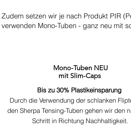
Zudem setzen wir je nach Produkt PIR (Pos
verwenden Mono-Tuben - ganz neu mit s
Mono-Tuben NEU
Mono-Tuben NEU
mit Slim-Caps
Mono-Tuben NEU
mit Slim-Caps
mit Slim-Caps
Bis zu 30% Plastikeinsparung
Bis zu 30% Plastikeinsparung
Bis zu 30% Plastikeinsparung
Durch die Verwendung der schlanken Flipt
Durch die Verwendung der schlanken Flipt
Durch die Verwendung der schlanken Flipt
den Sherpa Tensing-Tuben gehen wir den 
den Sherpa Tensing-Tuben gehen wir den 
den Sherpa Tensing-Tuben gehen wir den 
Schritt in Richtung Nachhaltigkeit.
Schritt in Richtung Nachhaltigkeit.
Schritt in Richtung Nachhaltigkeit.