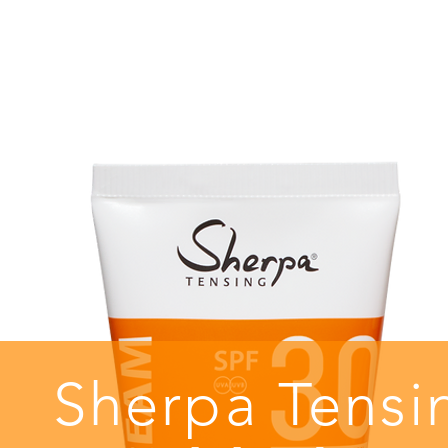
Sherpa Te
ns