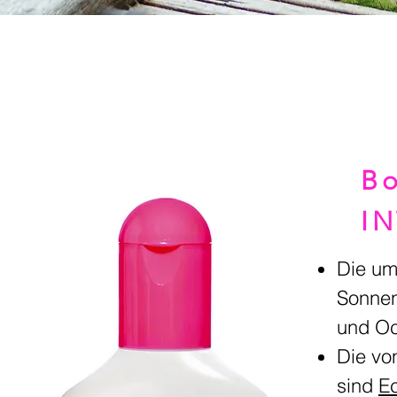
Bo
I
Die um
Sonnen
und Oc
Die vo
sind
Ec