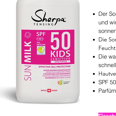
Der So
und wi
sonnen
Die So
Feuchti
Die wa
schnel
Hautve
SPF 50
Parfüm