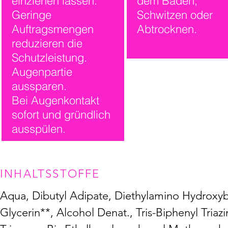
einziehen lassen.
dem Baden,
Geringe
Schwitzen oder
Auftragsmengen
Abtrocknen.
reduzieren die
Schutzleistung.
Augenpartie
aussparen.
Bei Augenkontakt
sofort und gründlich
ausspülen.
INHALTSSTOFFE
Aqua, Dibutyl Adipate, Diethylamino Hydroxyb
Glycerin**, Alcohol Denat., Tris-Biphenyl Triaz