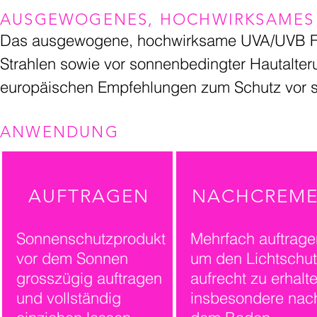
AUSGEWOGENES, HOCHWIRKSAMES 
Das ausgewogene, hochwirksame UVA/UVB Filt
Strahlen sowie vor sonnenbedingter Hautalte
europäischen Empfehlungen zum Schutz vor s
ANWENDUNG
AUFTRAGEN
NACHCREM
Sonnenschutzprodukt
Mehrfach auftrage
vor dem Sonnen
um den Lichtschut
grosszügig auftragen
aufrecht zu erhalte
und vollständig
insbesondere nac