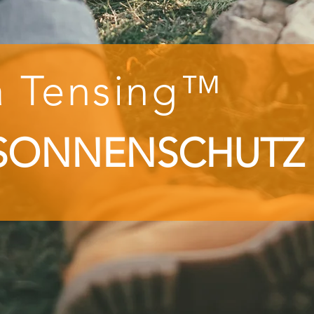
 Te
nsing™
 SONNENSCHUTZ 