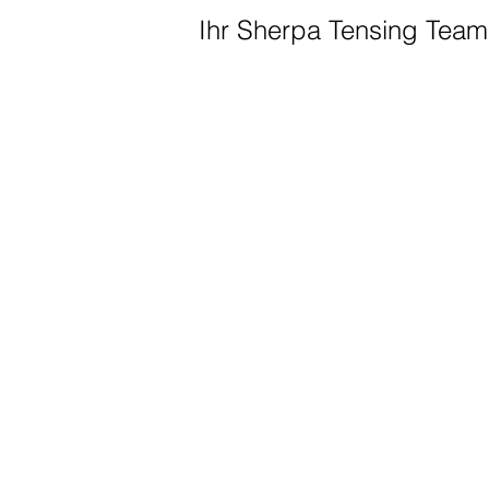
Ihr Sherpa Tensing Tea
Übersc
Datenschutz
Impressum
© 2021 | Steinfels Swiss