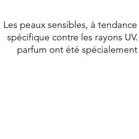
Les peaux sensibles, à tendance 
spécifique contre les rayons UV
parfum ont été spécialement 
 solaire SENSITIVE IP 30, 50 ml
Crème solaire SENSI
tion
Protection
solaire
iate,
immédiate,
douce
et
sans
m.
parfum.