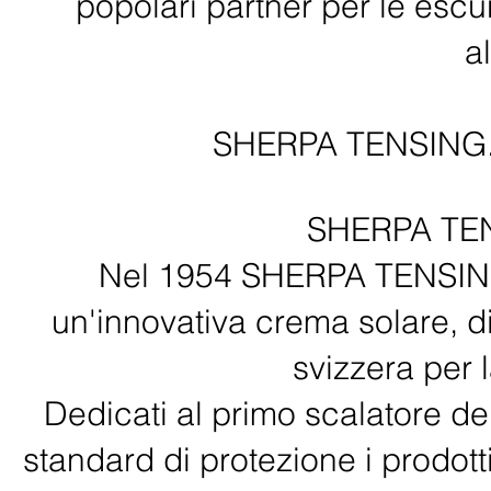
popolari partner per le escur
al
SHERPA TENSING. Fa
SHERPA TENS
Nel 1954 SHERPA TENSING 
un'innovativa crema solare, 
svizzera per 
Dedicati al primo scalatore del
standard di protezione i prodo