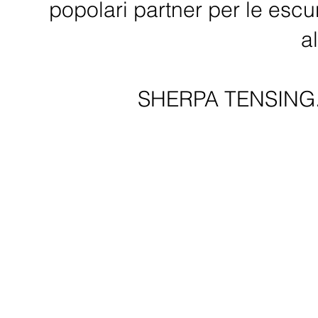
popolari partner per le escur
al
SHERPA TENSING. Fa