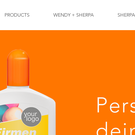
PRODUCTS
WENDY + SHERPA
SHERP
Per
dei